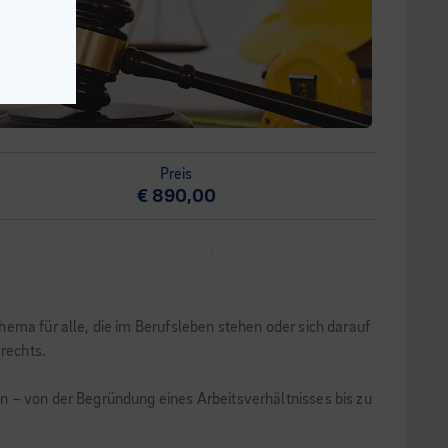
Preis
€ 890,00
PRAXISORIENTIERT
ema für alle, die im Berufsleben stehen oder sich darauf
srechts.
n – von der Begründung eines Arbeitsverhältnisses bis zu
.