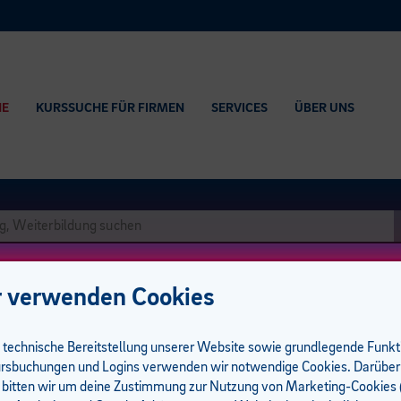
HE
KURSSUCHE FÜR FIRMEN
SERVICES
ÜBER UNS
 verwenden Cookies
e technische Bereitstellung unserer Website sowie grundlegende Funk
itsrecht
rsbuchungen und Logins verwenden wir notwendige Cookies. Darüber
 bitten wir um deine Zustimmung zur Nutzung von Marketing-Cookies (
 Analysen I Wochenendkurs I Präsenz I 24 UE