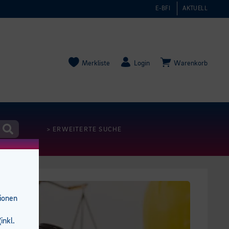
E-BFI
AKTUELL
Merkliste
Login
Warenkorb
> ERWEITERTE SUCHE
tionen
inkl.