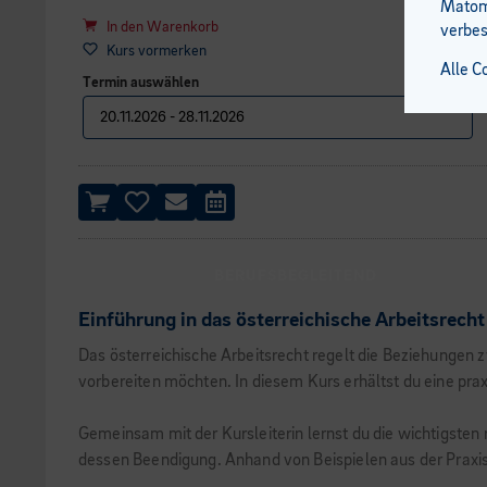
Matomo
In den Warenkorb
verbes
Kurs vormerken
Alle C
Termin auswählen
BERUFSBEGLEITEND
Einführung in das österreichische Arbeitsrecht
Das österreichische Arbeitsrecht regelt die Beziehungen 
vorbereiten möchten. In diesem Kurs erhältst du eine prax
Gemeinsam mit der Kursleiterin lernst du die wichtigste
dessen Beendigung. Anhand von Beispielen aus der Praxis