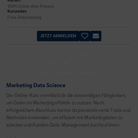
Kursort
100% Online ohne Präsenz
Kurszeiten
Freie Zeiteinteilung
JETZT ANMELDEN
100% ONLINE
BERUFSBEGLEITEND
START JEDERZEIT MÖGLICH
Marketing Data Science
Der Online-Kurs vermittelt dir die notwendigen Fähigkeiten,
um Daten im Marketing effektiv zu nutzen. Nach
erfolgreichem Abschluss kannst du praxisrelevante Tools und
Methoden anwenden, um effizient mit Marketingdaten zu
arbeiten und Kunden-Data-Management durchzuführen.