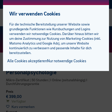
Facebook
Instagram
Linkedin
E-BFI
AKTUELL
Wir verwenden Cookies
Alle Sozial Campus Kurse
Alle Sprachkurse
Alle Talente-Kurse
Alle Lehrlingskurse
Management
Bildungsabschlüsse
Studiengänge
AK Förderungen
Einstufungstest
bfi Bildungscampus
bfi Standort Feldkirch
Stellenangebote
Für die technische Bereitstellung unserer Website sowie
grundlegende Funktionen wie Kursbuchungen und Logins
Gesundheit
Deutsch
Berufsreifeprüfung
Ausbilder:innen
Mitarbeiter
Lehre mit Matura
100 % online zum Abschluss
Privatpersonen
Bildungsberatung
Standorte
bfi Standort Dornbirn
Trainer:innen
KURS FINDEN
> ERWEITERTE SUCHE
verwenden wir notwendige Cookies. Darüber hinaus bitten wir
um deine Zustimmung zur Nutzung von Marketing-Cookies (inkl.
Matomo Analytics und Google Ads), um unsere Website
Medizinische Assistenzberufe
Englisch
Lehrabschluss
Lehrlinge
Sprachen
E-Learning plus
Öffentliche Aufträge
Unternehmen
bfi Freifahrt Ticket
BFI Team
kontinuierlich zu verbessern und passende Inhalte für dich
bereitzustellen.
Pflege und Betreuung
Französisch
Lehre mit Matura
Campus der Lehrlinge
Berufsreifeprüfung
Förderungen
Karriere am bfi
Alle Cookies akzeptieren
Nur notwendige Cookies
BUSINESS CAMPUS
Pädagogik
Italienisch
Pflichtschulabschluss
Lehrabschluss
bfi Service Plus
Kooperationspartner
Personalpsychologie
Mikro-Zertifikat | 50 Stunden | I Online (zeitunabhängig) I
Spanisch
Studiengänge
Pflichtschulabschluss
Unsere Campusbereiche
Durchführungsgarantie
Preis
Weitere Sprachen
Öffentliche Auftraggeber
Pflegeassistenz & Pflegefachassistenz
€ 399,00
Verfügbar
Kurs vormerken