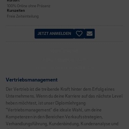
Kursort
100% Online ohne Präsenz
Kurszeiten
Freie Zeiteinteilung
JETZT ANMELDEN
100% ONLINE
BERUFSBEGLEITEND
START JEDERZEIT MÖGLICH
Vertriebsmanagement
Der Vertrieb ist die treibende Kraft hinter dem Erfolg eines
Unternehmens. Wenn du deine Karriere auf das nächste Level
heben möchtest, ist unser Diplomlehrgang
"Vertriebsmanagement" die ideale Wahl, um deine
Kompetenzen in den Bereichen Verkaufsstrategien,
Verhandlungsführung, Kundenbindung, Kundenanalyse und