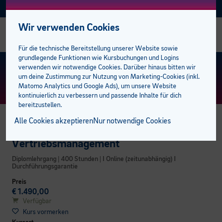
Facebook
Instagram
Linkedin
E-BFI
AKTUELL
Wir verwenden Cookies
Alle Sozial Campus Kurse
Alle Sprachkurse
Alle Talente-Kurse
Alle Lehrlingskurse
Management
Bildungsabschlüsse
Studiengänge
AK Förderungen
Einstufungstest
bfi Bildungscampus
bfi Standort Feldkirch
Stellenangebote
Für die technische Bereitstellung unserer Website sowie
grundlegende Funktionen wie Kursbuchungen und Logins
Gesundheit
Deutsch
Berufsreifeprüfung
Ausbilder:innen
Mitarbeiter
Lehre mit Matura
100 % online zum Abschluss
Privatpersonen
Bildungsberatung
Standorte
bfi Standort Dornbirn
Trainer:innen
KURS FINDEN
> ERWEITERTE SUCHE
verwenden wir notwendige Cookies. Darüber hinaus bitten wir
um deine Zustimmung zur Nutzung von Marketing-Cookies (inkl.
Matomo Analytics und Google Ads), um unsere Website
Medizinische Assistenzberufe
Englisch
Lehrabschluss
Lehrlinge
Sprachen
E-Learning plus
Öffentliche Aufträge
Unternehmen
bfi Freifahrt Ticket
BFI Team
kontinuierlich zu verbessern und passende Inhalte für dich
bereitzustellen.
Pflege und Betreuung
Französisch
Lehre mit Matura
Campus der Lehrlinge
Berufsreifeprüfung
Förderungen
Karriere am bfi
Alle Cookies akzeptieren
Nur notwendige Cookies
BUSINESS CAMPUS
Pädagogik
Italienisch
Pflichtschulabschluss
Lehrabschluss
bfi Service Plus
Kooperationspartner
Vertriebsmanagement
Diplomlehrgang | 400 Stunden | I Online (zeitunabhängig) I
Spanisch
Studiengänge
Pflichtschulabschluss
Unsere Campusbereiche
Durchführungsgarantie
Preis
Weitere Sprachen
Öffentliche Auftraggeber
Pflegeassistenz & Pflegefachassistenz
€ 1.490,00
Verfügbar
Kurs vormerken