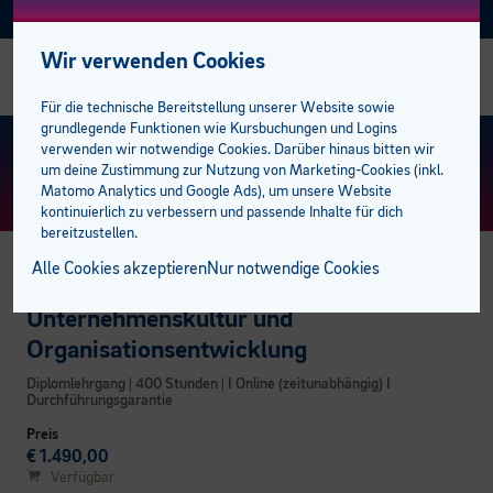
Facebook
Instagram
Linkedin
E-BFI
AKTUELL
Wir verwenden Cookies
Alle Sozial Campus Kurse
Alle Sprachkurse
Alle Talente-Kurse
Alle Lehrlingskurse
Management
Bildungsabschlüsse
Studiengänge
AK Förderungen
Einstufungstest
bfi Bildungscampus
bfi Standort Feldkirch
Stellenangebote
Für die technische Bereitstellung unserer Website sowie
grundlegende Funktionen wie Kursbuchungen und Logins
Gesundheit
Deutsch
Berufsreifeprüfung
Ausbilder:innen
Mitarbeiter
Lehre mit Matura
100 % online zum Abschluss
Privatpersonen
Bildungsberatung
Standorte
bfi Standort Dornbirn
Trainer:innen
KURS FINDEN
> ERWEITERTE SUCHE
verwenden wir notwendige Cookies. Darüber hinaus bitten wir
um deine Zustimmung zur Nutzung von Marketing-Cookies (inkl.
Matomo Analytics und Google Ads), um unsere Website
Medizinische Assistenzberufe
Englisch
Lehrabschluss
Lehrlinge
Sprachen
E-Learning plus
Öffentliche Aufträge
Unternehmen
bfi Freifahrt Ticket
BFI Team
kontinuierlich zu verbessern und passende Inhalte für dich
bereitzustellen.
Pflege und Betreuung
Französisch
Lehre mit Matura
Campus der Lehrlinge
Berufsreifeprüfung
Förderungen
Karriere am bfi
Alle Cookies akzeptieren
Nur notwendige Cookies
BUSINESS CAMPUS
Pädagogik
Italienisch
Pflichtschulabschluss
Lehrabschluss
bfi Service Plus
Kooperationspartner
Unternehmenskultur und
Organisationsentwicklung
Spanisch
Studiengänge
Pflichtschulabschluss
Unsere Campusbereiche
Diplomlehrgang | 400 Stunden | I Online (zeitunabhängig) I
Durchführungsgarantie
Weitere Sprachen
Öffentliche Auftraggeber
Pflegeassistenz & Pflegefachassistenz
Preis
€ 1.490,00
Verfügbar