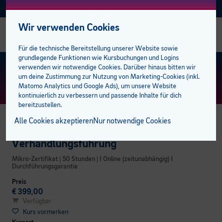
Facebook
Instagram
Linkedin
E-BFI
AKTUELL
Wir verwenden Cookies
Alle Sozial Campus Kurse
Alle Sprachkurse
Alle Talente-Kurse
Alle Lehrlingskurse
Management
Bildungsabschlüsse
Studiengänge
AK Förderungen
Einstufungstest
bfi Bildungscampus
bfi Standort Feldkirch
Stellenangebote
Für die technische Bereitstellung unserer Website sowie
grundlegende Funktionen wie Kursbuchungen und Logins
Gesundheit
Deutsch
Berufsreifeprüfung
Ausbilder:innen
Mitarbeiter
Lehre mit Matura
100 % online zum Abschluss
Privatpersonen
Bildungsberatung
Standorte
bfi Standort Dornbirn
Trainer:innen
KURS FINDEN
> ERWEITERTE SUCHE
verwenden wir notwendige Cookies. Darüber hinaus bitten wir
um deine Zustimmung zur Nutzung von Marketing-Cookies (inkl.
Matomo Analytics und Google Ads), um unsere Website
Medizinische Assistenzberufe
Englisch
Lehrabschluss
Lehrlinge
Sprachen
E-Learning plus
Öffentliche Aufträge
Unternehmen
bfi Freifahrt Ticket
BFI Team
kontinuierlich zu verbessern und passende Inhalte für dich
bereitzustellen.
Pflege und Betreuung
Französisch
Lehre mit Matura
Campus der Lehrlinge
Berufsreifeprüfung
Förderungen
Karriere am bfi
Alle Cookies akzeptieren
Nur notwendige Cookies
BUSINESS CAMPUS
Pädagogik
Italienisch
Pflichtschulabschluss
Lehrabschluss
bfi Service Plus
Kooperationspartner
Verhandlungsführung
Mikro-Zertifikat | 50 Stunden | I Online (zeitunabhängig) I
Spanisch
Studiengänge
Pflichtschulabschluss
Unsere Campusbereiche
Durchführungsgarantie
Preis
Weitere Sprachen
Öffentliche Auftraggeber
Pflegeassistenz & Pflegefachassistenz
€ 399,00
Verfügbar
Kurs vormerken