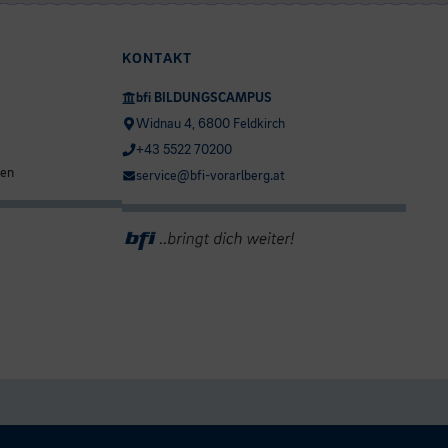
KONTAKT
bfi BILDUNGSCAMPUS
Widnau 4, 6800 Feldkirch
+43 5522 70200
ten
service@bfi-vorarlberg.at