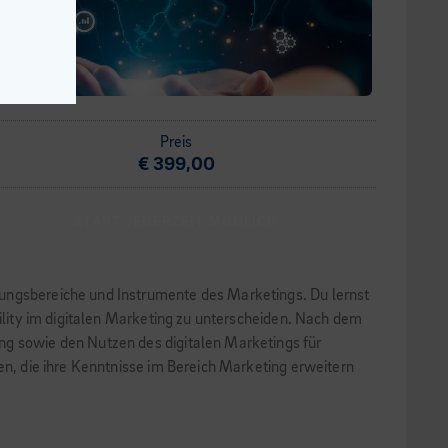
Preis
€ 399,00
START JEDERZEIT MÖGLICH
dungsbereiche und Instrumente des Marketings. Du lernst
bility im digitalen Marketing zu unterscheiden. Nach dem
ng sowie den Nutzen des digitalen Marketings für
en, die ihre Kenntnisse im Bereich Marketing erweitern