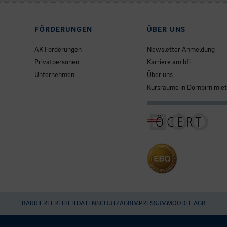
FÖRDERUNGEN
ÜBER UNS
AK Förderungen
Newsletter Anmeldung
Privatpersonen
Karriere am bfi
Unternehmen
Über uns
Kursräume in Dornbirn mie
BARRIEREFREIHEIT
DATENSCHUTZ
AGB
IMPRESSUM
MOODLE AGB
Umgesetzt