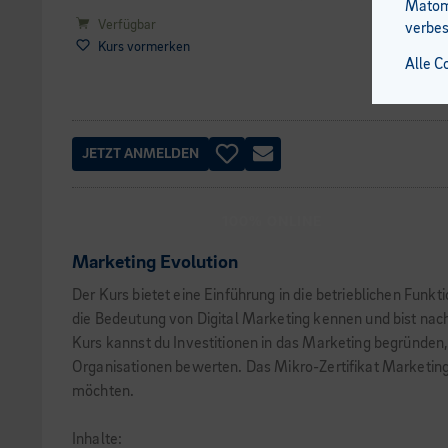
Matomo
Verfügbar
verbes
Kurs vormerken
Alle C
JETZT ANMELDEN
100% ONLINE
Marketing Evolution
Der Kurs bietet eine Einführung in die betrieblichen Fu
die Bedeutung von Digital Marketing kennen und bist nach 
Kurs kannst du Investitionen in das Marketing begründen
Organisationen bewerten. Das Mikro-Zertifikat Marketing E
möchten.
Inhalte: