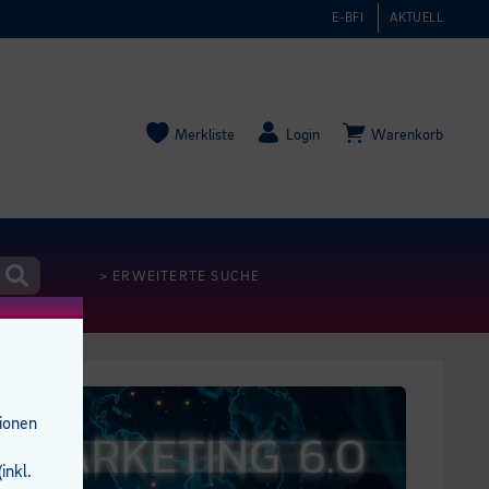
E-BFI
AKTUELL
Merkliste
Login
Warenkorb
> ERWEITERTE SUCHE
tionen
inkl.