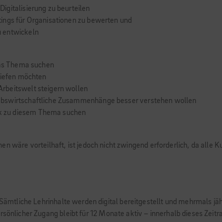
igitalisierung zu beurteilen
ings für Organisationen zu bewerten und
u entwickeln
 das Thema suchen
tiefen möchten
rbeitswelt steigern wollen
ebswirtschaftliche Zusammenhänge besser verstehen wollen
k zu diesem Thema suchen
en wäre vorteilhaft, ist jedoch nicht zwingend erforderlich, da alle
. Sämtliche Lehrinhalte werden digital bereitgestellt und mehrmals jä
rsönlicher Zugang bleibt für 12 Monate aktiv – innerhalb dieses Zeit