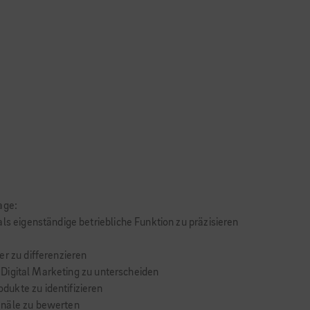
age:
ls eigenständige betriebliche Funktion zu präzisieren
er zu differenzieren
im Digital Marketing zu unterscheiden
ukte zu identifizieren
anäle zu bewerten