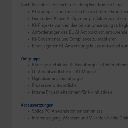
Nach Abschluss der Fachausbildung bist du in der Lage:
KI strategisch und rechtssicher im Unternehmen ei
Generative KI und KI-Agenten produktiv zu nutzen
KI-Projekte von der Idee bis zur Umsetzung zu begl
Anforderungen des EU AI Act praktisch anzuwende
KI-Governance und Compliance zu etablieren
Einen eigenen KI-Anwendungsfall zu entwickeln un
Zielgruppe
Künftige und aktive KI-Beauftragte in Unternehme
IT-Verantwortliche mit KI-Mandat
Digitalisierungsbeauftragte
Prozessverantwortliche
interne Projektleiter:innen für KI-Initiativen
Voraussetzungen
Solide PC-Anwender:innenkenntnisse
Internetzugang, Webcam und Mikrofon für die Onl