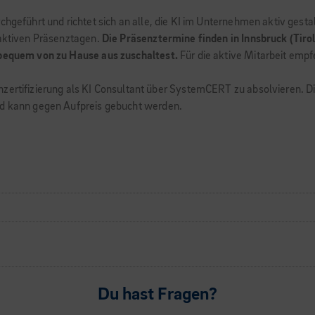
rchgeführt und richtet sich an alle, die KI im Unternehmen aktiv ges
raktiven Präsenztagen.
Die Präsenztermine finden in Innsbruck (Tirol
 bequem von zu Hause aus zuschaltest.
Für die aktive Mitarbeit emp
zertifizierung als KI Consultant über SystemCERT zu absolvieren. Di
und kann gegen Aufpreis gebucht werden.
Du hast Fragen?