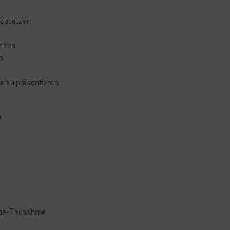
nzusetzen
eiten
n
d zu präsentieren
n
ine-Teilnahme