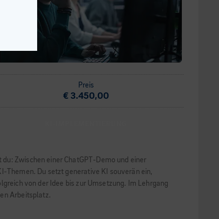
Preis
€ 3.450,00
KI-IMPLEMENTIERUNG
ßt du: Zwischen einer ChatGPT-Demo und einer
KI-Themen. Du setzt generative KI souverän ein,
olgreich von der Idee bis zur Umsetzung. Im Lehrgang
en Arbeitsplatz.