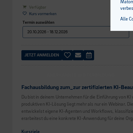
Matomo
Verfügbar
verbes
Kurs vormerken
Alle C
Termin auswählen
JETZT ANMELDEN
ANERKANNTE WEITERBILDUNG
Fachausbildung zum_zur zertifizierten KI-Beau
Du bist in deinem Unternehmen für die Einführung von K
produktiven KI-Lösung liegt mehr als nur ein Webinar. Di
entwickelst eigene KI-Agenten und Workflows, klassifizie
erarbeitest du eine konkrete KI-Anwendung für deine Orga
Kursziele