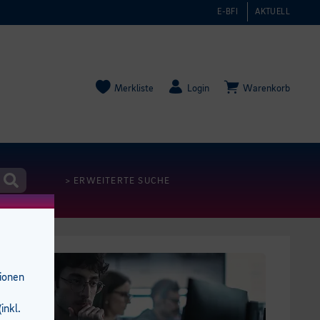
E-BFI
AKTUELL
Merkliste
Login
Warenkorb
> ERWEITERTE SUCHE
tionen
inkl.