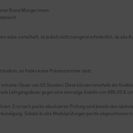
unior Brand Manger:innen
sbereich
en wäre vorteilhaft, ist jedoch nicht zwingend erforderlich, da alle
tstudium, es finden keine Präsenztermine statt.
 mit einer Dauer von 50 Stunden. Diese können innerhalb der flexibl
ximale Lehrgangsdauer gegen eine einmalige Gebühr von 499,00 € um
viert. Erst nach positiv absolvierter Prüfung wird jeweils das näch
orankündigung. Sobald du alle Modulprüfungen positiv abgeschlossen 