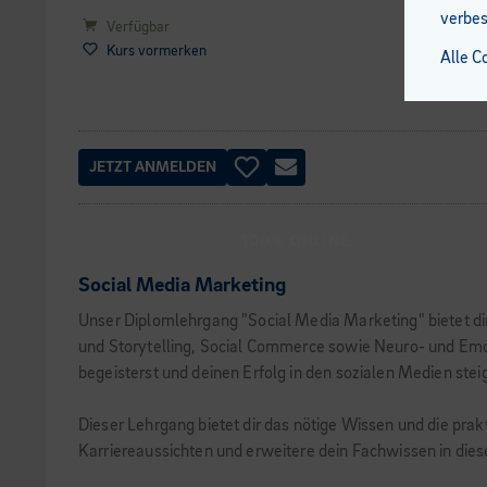
verbes
Verfügbar
Kurs vormerken
Alle C
JETZT ANMELDEN
100% ONLINE
Social Media Marketing
Unser Diplomlehrgang "Social Media Marketing" bietet di
und Storytelling, Social Commerce sowie Neuro- und Emot
begeisterst und deinen Erfolg in den sozialen Medien stei
Dieser Lehrgang bietet dir das nötige Wissen und die prak
Karriereaussichten und erweitere dein Fachwissen in di