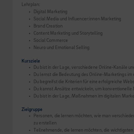
Lehrplan:
Digital Marketing
Social Media und Influencer:innen Marketing
Brand Creation
Content Marketing und Storytelling
Social Commerce
Neuro und Emotional Selling
Kursziele
Du bist in der Lage, verschiedene Online-Kanäle und
Du lernst die Bedeutung des Online-Marketings im d
Du begreifst die Kriterien für eine erfolgreiche Webs
Du kannst Ansätze entwickeln, um konventionelle
Du bist in der Lage, Maßnahmen im digitalen Marke
Zielgruppe
Personen, die lernen möchten, wie man verschieden
zu erstellen
Teilnehmende, die lernen möchten, die wichtigsten P