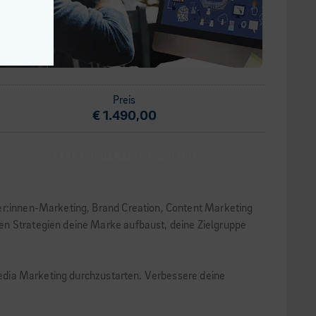
Preis
€ 1.490,00
START JEDERZEIT MÖGLICH
cer:innen-Marketing, Brand Creation, Content Marketing
en Strategien deine Marke aufbaust, deine Zielgruppe
 Media Marketing durchzustarten. Verbessere deine