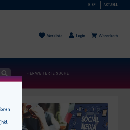
E-BFI
AKTUELL
Merkliste
Login
Warenkorb
> ERWEITERTE SUCHE
tionen
inkl.