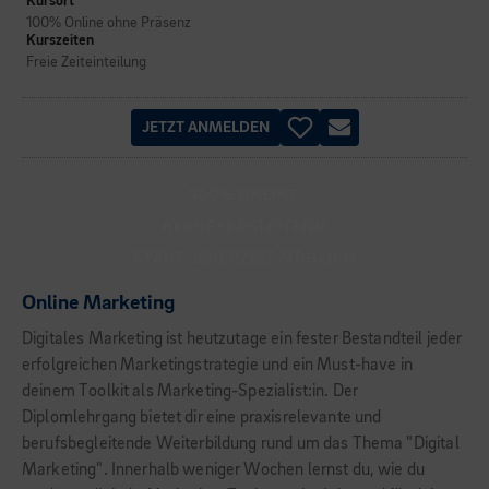
Kursort
100% Online ohne Präsenz
Kurszeiten
Freie Zeiteinteilung
JETZT ANMELDEN
100% ONLINE
BERUFSBEGLEITEND
START JEDERZEIT MÖGLICH
Online Marketing
Digitales Marketing ist heutzutage ein fester Bestandteil jeder
erfolgreichen Marketingstrategie und ein Must-have in
deinem Toolkit als Marketing-Spezialist:in. Der
Diplomlehrgang bietet dir eine praxisrelevante und
berufsbegleitende Weiterbildung rund um das Thema "Digital
Marketing". Innerhalb weniger Wochen lernst du, wie du