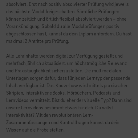
absolviert. Erst nach positiv absolvierter Prüfung wird jeweils
das nächste Modul freigeschalten. Sämtliche Prüfungen
können zeitlich und örtlich flexibel absolviert werden – ohne
Vorankündigung. Sobald du alle Modulprüfungen positiv
abgeschlossen hast, kannst du dein Diplom anfordern. Du hast
maximal 2 Antritte pro Prüfung.
Alle Lehrinhalte werden digital zur Verfügung gestellt und
mehrfach jährlich aktualisiert, um höchstmögliche Relevanz
und Praxistauglichkeit sicherzustellen. Die multimedialen
Unterlagen sorgen dafür, dass für jeden Lerntyp der passende
Inhalt verfügbar ist. Das Know-how wird mittels praxisnaher
Skripten, interaktiver eBooks, Hörbüchern, Podcasts und
Lernvideos vermittelt. Bist du eher der visuelle Typ? Dann sind
unsere Lernvideos bestimmt etwas für dich. Du willst
Interaktivität? Mit den revolutionären Lern-
Zusammenfassungen und Kontrollfragen kannst du dein
Wissen auf die Probe stellen.