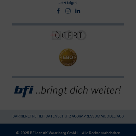
Jetzt folgen!
Facebook
Instagram
Linkedin
BARRIEREFREIHEIT
DATENSCHUTZ
AGB
IMPRESSUM
MOODLE AGB
Umgesetzt
mit
© 2025 BFI der AK Vorarlberg GmbH
– Alle Rechte vorbehalten