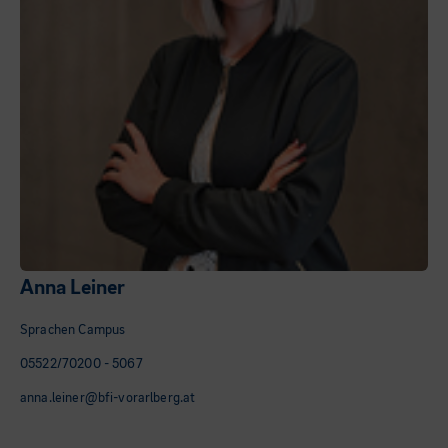
Anna Leiner
Sprachen Campus
05522/70200 - 5067
anna.leiner@bfi-vorarlberg.at