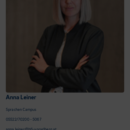
Anna Leiner
Sprachen Campus
05522/70200 - 5067
anna.leiner@bfi-vorarlberg.at