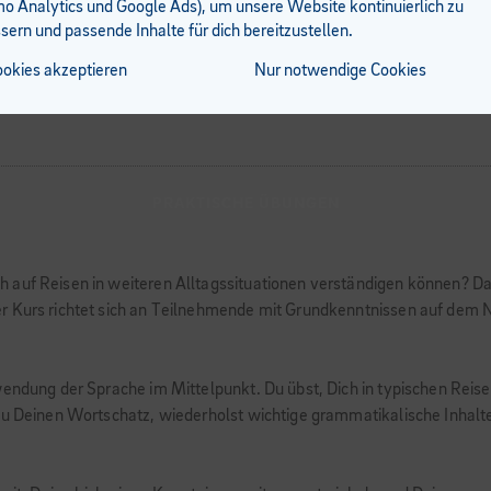
 Analytics und Google Ads), um unsere Website kontinuierlich zu
sern und passende Inhalte für dich bereitzustellen.
ookies akzeptieren
Nur notwendige Cookies
PRAKTISCHE ÜBUNGEN
 auf Reisen in weiteren Alltagssituationen verständigen können? Da
 Kurs richtet sich an Teilnehmende mit Grundkenntnissen auf dem Niv
wendung der Sprache im Mittelpunkt. Du übst, Dich in typischen Rei
 Du Deinen Wortschatz, wiederholst wichtige grammatikalische Inhal