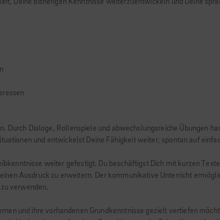
keit, Deine bisherigen Kenntnisse weiterzuentwickeln und Deine spra
n
teressen
en. Durch Dialoge, Rollenspiele und abwechslungsreiche Übungen has
ituationen und entwickelst Deine Fähigkeit weiter, spontan auf einf
enntnisse weiter gefestigt. Du beschäftigst Dich mit kurzen Texte
inen Ausdruck zu erweitern. Der kommunikative Unterricht ermöglic
g zu verwenden.
b lernen und ihre vorhandenen Grundkenntnisse gezielt vertiefen möcht