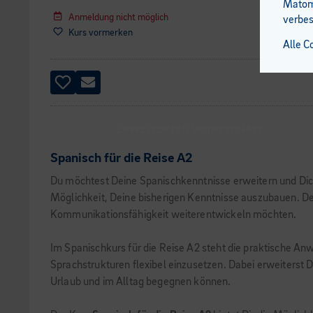
Matomo
Anmeldung nicht möglich
verbes
Kurs vormerken
Alle C
ERWEITERTER WORTSCHATZ
Spanisch für die Reise A2
Du möchtest Deine Spanischkenntnisse erweitern und Dich
Möglichkeit, Deine bisherigen Kenntnisse auszubauen. Der
Kommunikationsfähigkeit weiterentwickeln möchten.
Im Spanischkurs für die Reise A2 steht die praktische An
Sprachstrukturen flexibel einzusetzen. Dabei erweiterst
Urlaub und im Alltag begegnen können.