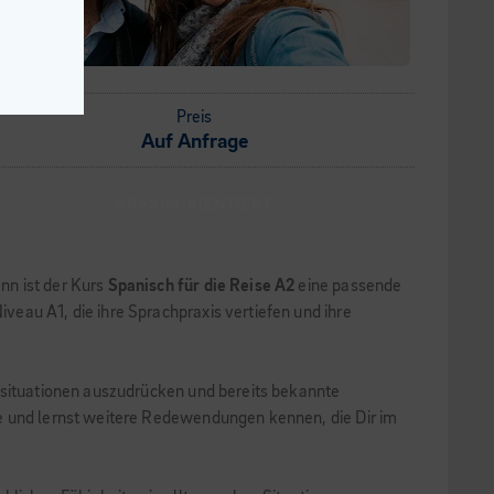
Preis
Auf Anfrage
PRAXISORIENTIERT
nn ist der Kurs
Spanisch für die Reise A2
eine passende
eau A1, die ihre Sprachpraxis vertiefen und ihre
sesituationen auszudrücken und bereits bekannte
te und lernst weitere Redewendungen kennen, die Dir im