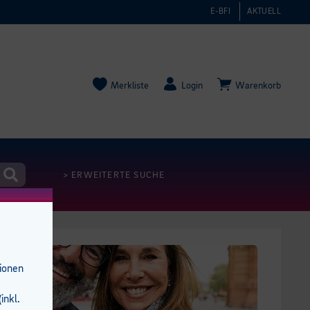
E-BFI
AKTUELL
Merkliste
Login
Warenkorb
> ERWEITERTE SUCHE
tionen
inkl.