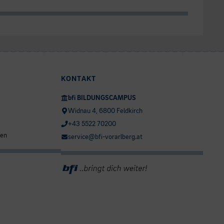
KONTAKT
bfi BILDUNGSCAMPUS
Widnau 4, 6800 Feldkirch
+43 5522 70200
ten
service@bfi-vorarlberg.at