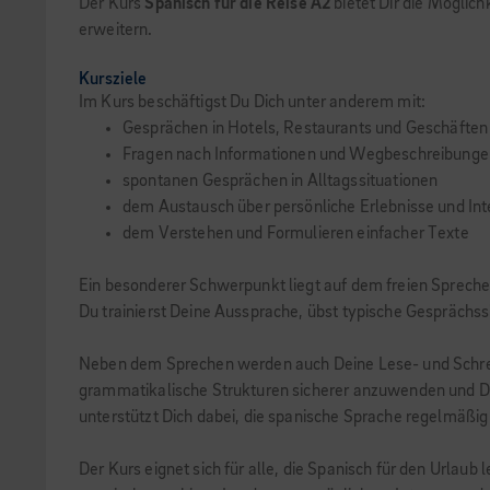
Der Kurs
Spanisch für die Reise A2
bietet Dir die Möglich
erweitern.
Kursziele
Im Kurs beschäftigst Du Dich unter anderem mit:
Gesprächen in Hotels, Restaurants und Geschäften
Fragen nach Informationen und Wegbeschreibunge
spontanen Gesprächen in Alltagssituationen
dem Austausch über persönliche Erlebnisse und In
dem Verstehen und Formulieren einfacher Texte
Ein besonderer Schwerpunkt liegt auf dem freien Sprech
Du trainierst Deine Aussprache, übst typische Gesprächss
Neben dem Sprechen werden auch Deine Lese- und Schreibk
grammatikalische Strukturen sicherer anzuwenden und De
unterstützt Dich dabei, die spanische Sprache regelmäßi
Der Kurs eignet sich für alle, die Spanisch für den Urlau