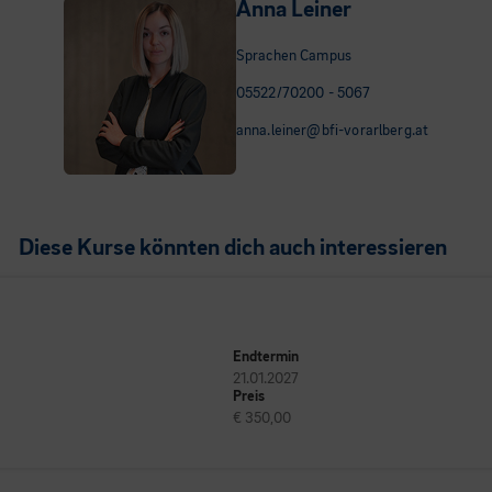
Anna Leiner
Sprachen Campus
05522/70200 - 5067
anna.leiner@bfi-vorarlberg.at
Diese Kurse könnten dich auch interessieren
Endtermin
21.01.2027
Preis
€ 350,00