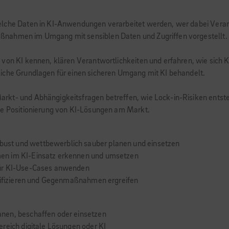
elche Daten in KI-Anwendungen verarbeitet werden, wer dabei Veran
ßnahmen im Umgang mit sensiblen Daten und Zugriffen vorgestellt.
von KI kennen, klären Verantwortlichkeiten und erfahren, wie sich 
iche Grundlagen für einen sicheren Umgang mit KI behandelt.
rkt- und Abhängigkeitsfragen betreffen, wie Lock-in-Risiken entst
te Positionierung von KI-Lösungen am Markt.
ust und wettbewerblich sauber planen und einsetzen
en im KI-Einsatz erkennen und umsetzen
für KI-Use-Cases anwenden
ntifizieren und Gegenmaßnahmen ergreifen
nen, beschaffen oder einsetzen
reich digitale Lösungen oder KI