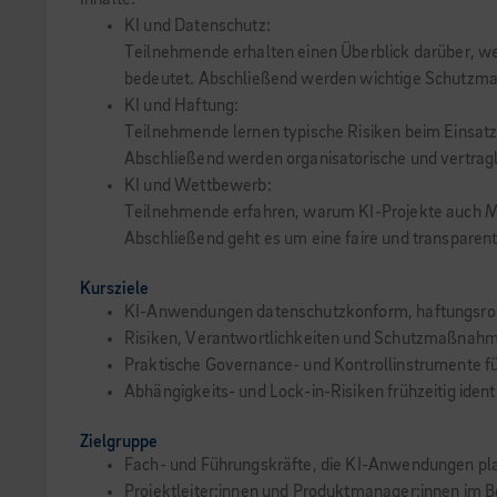
Inhalte:
KI und Datenschutz:
Teilnehmende erhalten einen Überblick darüber, w
bedeutet. Abschließend werden wichtige Schutzma
KI und Haftung:
Teilnehmende lernen typische Risiken beim Einsatz 
Abschließend werden organisatorische und vertragl
KI und Wettbewerb:
Teilnehmende erfahren, warum KI-Projekte auch Ma
Abschließend geht es um eine faire und transparen
Kursziele
KI-Anwendungen datenschutzkonform, haftungsrob
Risiken, Verantwortlichkeiten und Schutzmaßnahm
Praktische Governance- und Kontrollinstrumente 
Abhängigkeits- und Lock-in-Risiken frühzeitig ide
Zielgruppe
Fach- und Führungskräfte, die KI-Anwendungen pla
Projektleiter:innen und Produktmanager:innen im Be