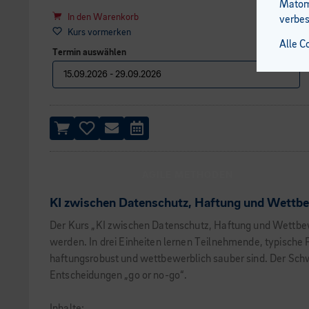
Matomo
In den Warenkorb
verbes
Kurs vormerken
Alle C
Termin auswählen
AGILE METHODEN
KI zwischen Datenschutz, Haftung und Wettb
Der Kurs „KI zwischen Datenschutz, Haftung und Wettbew
werden. In drei Einheiten lernen Teilnehmende, typische 
haftungsrobust und wettbewerblich sauber sind. Der Sch
Entscheidungen „go or no-go“.