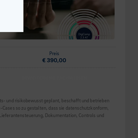
Preis
€ 390,00
ERWEITERUNG FACHWISSEN
- und risikobewusst geplant, beschafft und betrieben
se-Cases so zu gestalten, dass sie datenschutzkonform,
Lieferantensteuerung, Dokumentation, Controls und