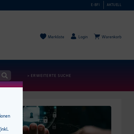
E-BFI
AKTUELL
Merkliste
Login
Warenkorb
> ERWEITERTE SUCHE
tionen
inkl.