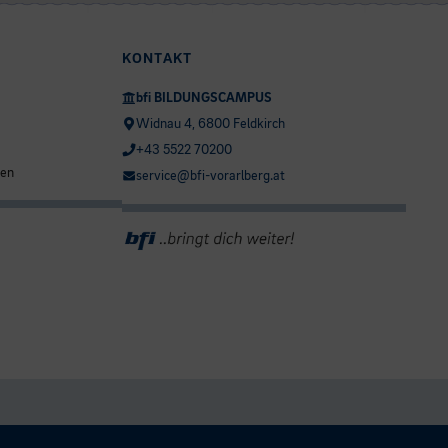
KONTAKT
bfi BILDUNGSCAMPUS
Widnau 4, 6800 Feldkirch
+43 5522 70200
ten
service@bfi-vorarlberg.at