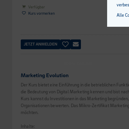
verbes
Verfügbar
Kurs vormerken
Alle C
JETZT ANMELDEN
100% ONLINE
Marketing Evolution
Der Kurs bietet eine Einführung in die betrieblichen Fu
die Bedeutung von Digital Marketing kennen und bist nach 
Kurs kannst du Investitionen in das Marketing begründen
Organisationen bewerten. Das Mikro-Zertifikat Marketing E
möchten.
Inhalte: