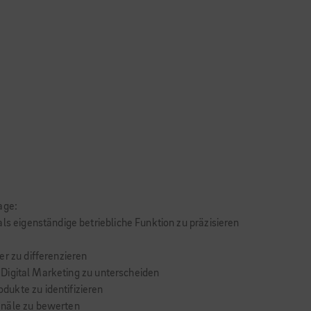
age:
ls eigenständige betriebliche Funktion zu präzisieren
er zu differenzieren
im Digital Marketing zu unterscheiden
ukte zu identifizieren
anäle zu bewerten