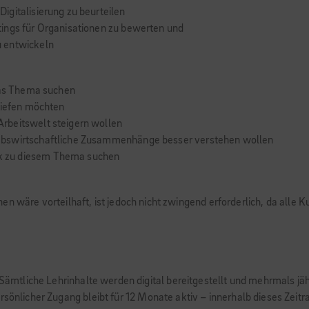
igitalisierung zu beurteilen
ings für Organisationen zu bewerten und
u entwickeln
 das Thema suchen
tiefen möchten
rbeitswelt steigern wollen
ebswirtschaftliche Zusammenhänge besser verstehen wollen
k zu diesem Thema suchen
en wäre vorteilhaft, ist jedoch nicht zwingend erforderlich, da alle
. Sämtliche Lehrinhalte werden digital bereitgestellt und mehrmals jä
rsönlicher Zugang bleibt für 12 Monate aktiv – innerhalb dieses Zeit