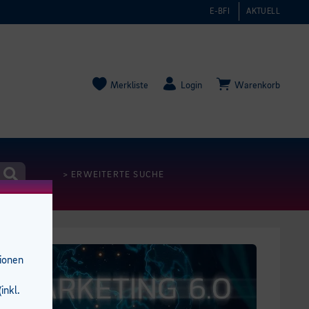
E-BFI
AKTUELL
Merkliste
Login
Warenkorb
> ERWEITERTE SUCHE
tionen
inkl.