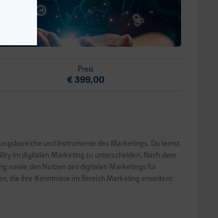
Preis
€ 399,00
START JEDERZEIT MÖGLICH
dungsbereiche und Instrumente des Marketings. Du lernst
bility im digitalen Marketing zu unterscheiden. Nach dem
ng sowie den Nutzen des digitalen Marketings für
en, die ihre Kenntnisse im Bereich Marketing erweitern