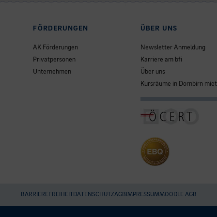
FÖRDERUNGEN
ÜBER UNS
AK Förderungen
Newsletter Anmeldung
Privatpersonen
Karriere am bfi
Unternehmen
Über uns
Kursräume in Dornbirn mie
BARRIEREFREIHEIT
DATENSCHUTZ
AGB
IMPRESSUM
MOODLE AGB
Umgesetzt