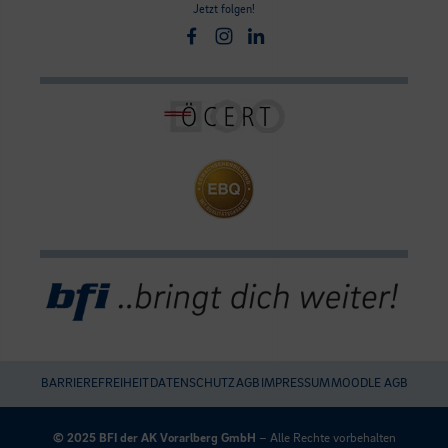
Jetzt folgen!
Facebook
Instagram
Linkedin
BARRIEREFREIHEIT
DATENSCHUTZ
AGB
IMPRESSUM
MOODLE AGB
Umgesetzt
mit
© 2025 BFI der AK Vorarlberg GmbH
– Alle Rechte vorbehalten