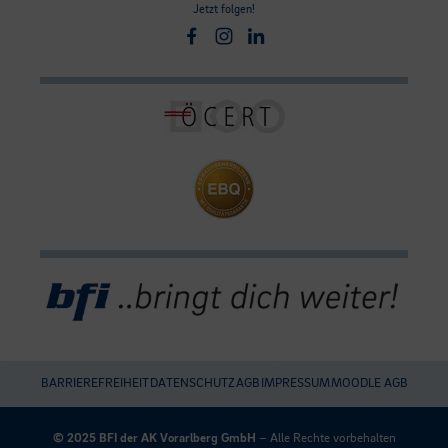
Jetzt folgen!
Facebook
Instagram
Linkedin
BARRIEREFREIHEIT
DATENSCHUTZ
AGB
IMPRESSUM
MOODLE AGB
Umgesetzt
mit
© 2025 BFI der AK Vorarlberg GmbH
– Alle Rechte vorbehalten