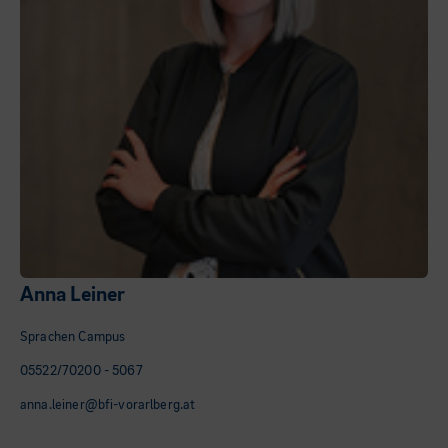
Anna Leiner
Sprachen Campus
05522/70200 - 5067
anna.leiner@bfi-vorarlberg.at