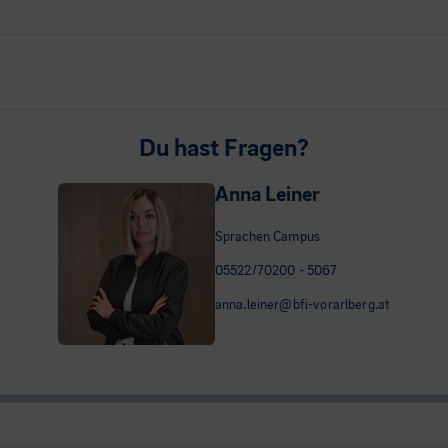
Du hast Fragen?
Anna Leiner
Sprachen Campus
05522/70200 - 5067
anna.leiner@bfi-vorarlberg.at