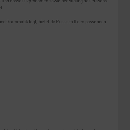
l- und Possessivpronomen sowie der Bildung des Präsens.
t.
d Grammatik legt, bietet dir Russisch II den passenden