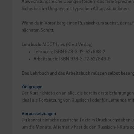
Abwechslungsreiche Übungen fördern das freie Sprechen un
Sicherheit im Umgang mit typischen Alltagssituationen.
Wenn du in Vorarlberg einen Russischkurs suchst, der au
nächsten Schritt.
Lehrbuch:
MOCT 1 neu
(Klett Verlag)
Lehrbuch: ISBN 978-3-12-527648-2
Arbeitsbuch: ISBN 978-3-12-527649-9
Das Lehrbuch und das Arbeitsbuch müssen selbst besor
Zielgruppe
Der Kurs richtet sich an alle, die bereits erste Erfahrun
ideal als Fortsetzung von Russisch I oder für Lernende m
Voraussetzungen
Du kannst einfache russische Texte in Druckbuchstaben 
um die Monate. Alternativ hast du den Russisch-I-Kurs o