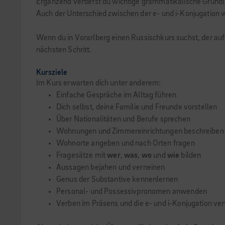
Ergänzend vertiefst du wichtige grammatikalische Grundl
Auch der Unterschied zwischen der e- und i-Konjugation 
Wenn du in Vorarlberg einen Russischkurs suchst, der au
nächsten Schritt.
Kursziele
Im Kurs erwarten dich unter anderem:
Einfache Gespräche im Alltag führen
Dich selbst, deine Familie und Freunde vorstellen
Über Nationalitäten und Berufe sprechen
Wohnungen und Zimmereinrichtungen beschreiben
Wohnorte angeben und nach Orten fragen
Fragesätze mit
wer
,
was
,
wo
und
wie
bilden
Aussagen bejahen und verneinen
Genus der Substantive kennenlernen
Personal- und Possessivpronomen anwenden
Verben im Präsens und die e- und i-Konjugation ver