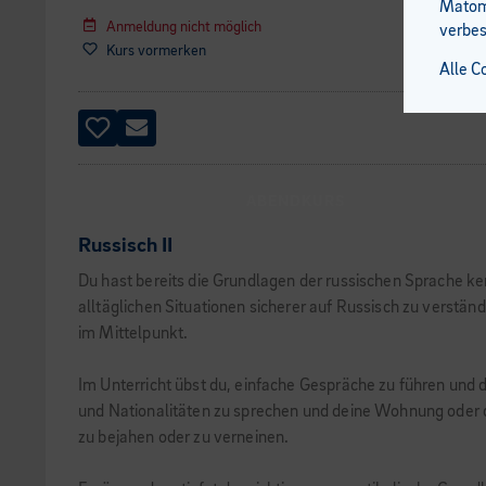
Matomo
Anmeldung nicht möglich
verbes
Kurs vormerken
Alle C
ABENDKURS
Russisch II
Du hast bereits die Grundlagen der russischen Sprache ke
alltäglichen Situationen sicherer auf Russisch zu verst
im Mittelpunkt.
Im Unterricht übst du, einfache Gespräche zu führen und 
und Nationalitäten zu sprechen und deine Wohnung oder d
zu bejahen oder zu verneinen.