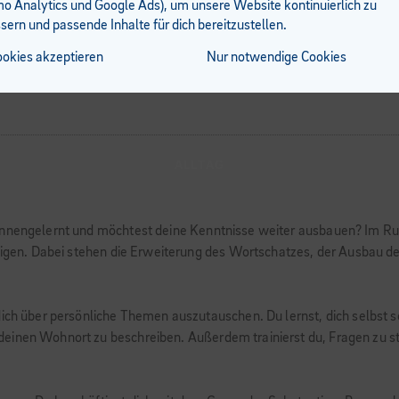
 Analytics und Google Ads), um unsere Website kontinuierlich zu
sern und passende Inhalte für dich bereitzustellen.
ookies akzeptieren
Nur notwendige Cookies
ALLTAG
nnengelernt und möchtest deine Kenntnisse weiter ausbauen? Im Russi
ändigen. Dabei stehen die Erweiterung des Wortschatzes, der Ausbau
dich über persönliche Themen auszutauschen. Du lernst, dich selbst 
einen Wohnort zu beschreiben. Außerdem trainierst du, Fragen zu s