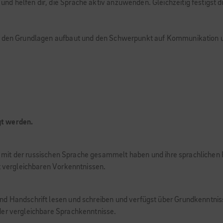
d helfen dir, die Sprache aktiv anzuwenden. Gleichzeitig festigst 
f den Grundlagen aufbaut und den Schwerpunkt auf Kommunikation un
gt werden.
gen mit der russischen Sprache gesammelt haben und ihre sprachlichen
it vergleichbaren Vorkenntnissen.
und Handschrift lesen und schreiben und verfügst über Grundkenntn
der vergleichbare Sprachkenntnisse.