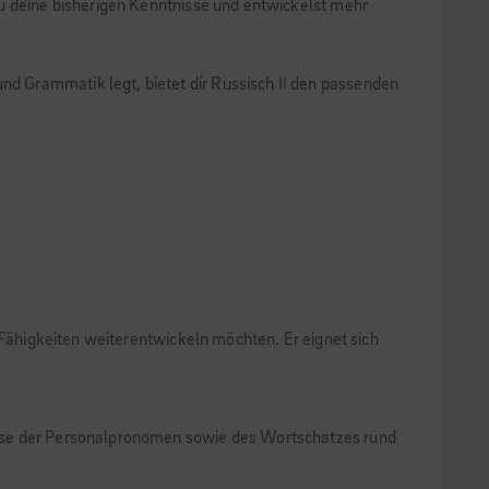
du deine bisherigen Kenntnisse und entwickelst mehr
d Grammatik legt, bietet dir Russisch II den passenden
 Fähigkeiten weiterentwickeln möchten. Er eignet sich
isse der Personalpronomen sowie des Wortschatzes rund