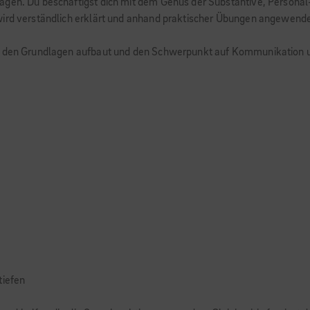
agen. Du beschäftigst dich mit dem Genus der Substantive, Persona
wird verständlich erklärt und anhand praktischer Übungen angewende
f den Grundlagen aufbaut und den Schwerpunkt auf Kommunikation un
tiefen