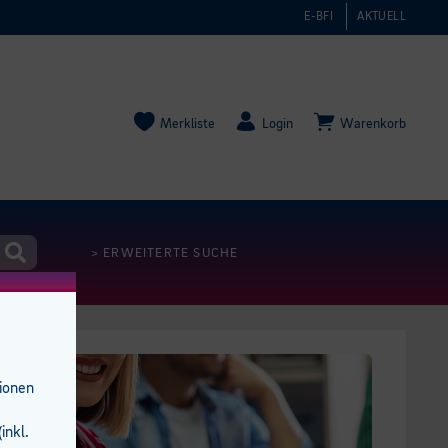
E-BFI
AKTUELL
Merkliste
Login
Warenkorb
> ERWEITERTE SUCHE
tionen
inkl.