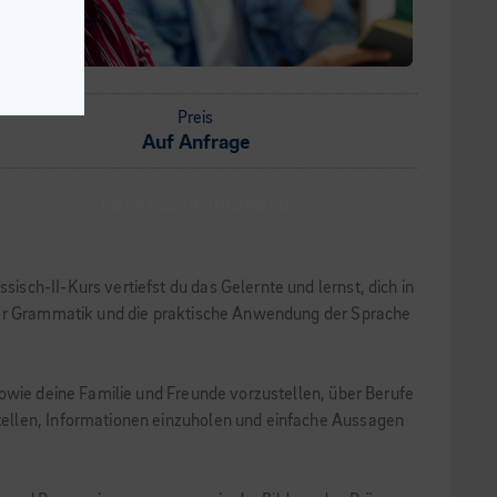
Preis
Auf Anfrage
PRAKTISCHE ÜBUNGEN
sch-II-Kurs vertiefst du das Gelernte und lernst, dich in
 der Grammatik und die praktische Anwendung der Sprache
sowie deine Familie und Freunde vorzustellen, über Berufe
tellen, Informationen einzuholen und einfache Aussagen