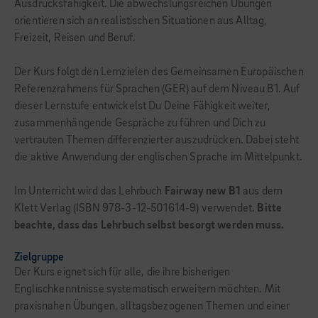
Ausdrucksfähigkeit. Die abwechslungsreichen Übungen
orientieren sich an realistischen Situationen aus Alltag,
Freizeit, Reisen und Beruf.
Der Kurs folgt den Lernzielen des Gemeinsamen Europäischen
Referenzrahmens für Sprachen (GER) auf dem Niveau B1. Auf
dieser Lernstufe entwickelst Du Deine Fähigkeit weiter,
zusammenhängende Gespräche zu führen und Dich zu
vertrauten Themen differenzierter auszudrücken. Dabei steht
die aktive Anwendung der englischen Sprache im Mittelpunkt.
Im Unterricht wird das Lehrbuch
Fairway new B1
aus dem
Klett Verlag (ISBN 978-3-12-501614-9) verwendet.
Bitte
beachte, dass das Lehrbuch selbst besorgt werden muss.
Zielgruppe
Der Kurs eignet sich für alle, die ihre bisherigen
Englischkenntnisse systematisch erweitern möchten. Mit
praxisnahen Übungen, alltagsbezogenen Themen und einer