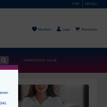
E-BFI
AKTUELL
Merkliste
Login
Warenkorb
> ERWEITERTE SUCHE
tionen
inkl.