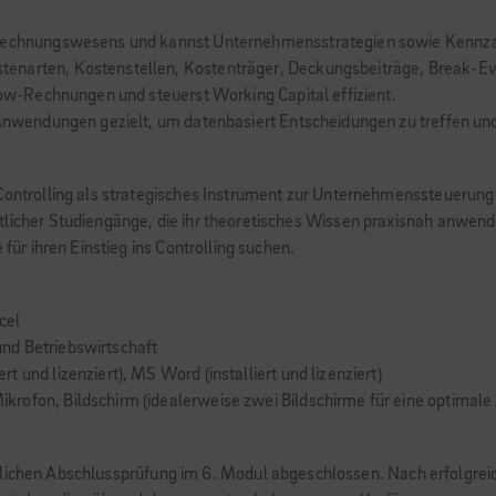
d Rechnungswesens und kannst Unternehmensstrategien sowie Kennza
narten, Kostenstellen, Kostenträger, Deckungsbeiträge, Break-Even)
flow-Rechnungen und steuerst Working Capital effizient.
-Anwendungen gezielt, um datenbasiert Entscheidungen zu treffen und
 Controlling als strategisches Instrument zur Unternehmenssteuerun
tlicher Studiengänge, die ihr theoretisches Wissen praxisnah anwend
für ihren Einstieg ins Controlling suchen.
xcel
nd Betriebswirtschaft
 und lizenziert), MS Word (installiert und lizenziert)
rofon, Bildschirm (idealerweise zwei Bildschirme für eine optimal
tlichen Abschlussprüfung im 6. Modul abgeschlossen. Nach erfolgre