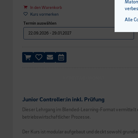
Matomo
In den Warenkorb
verbes
Kurs vormerken
Alle C
Termin auswählen
1 FREITAG/MONAT
Junior Controller:in inkl. Prüfung
Dieser Lehrgang im Blended-Learning-Format vermittelt e
betriebswirtschaftlicher Prozesse.
Der Kurs ist modular aufgebaut und deckt sowohl grundl