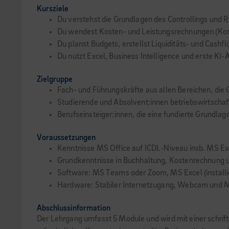
Kursziele
Du verstehst die Grundlagen des Controllings un
Du wendest Kosten- und Leistungsrechnungen (Koste
Du planst Budgets, erstellst Liquiditäts- und Cash
Du nutzt Excel, Business Intelligence und erste KI
Zielgruppe
Fach- und Führungskräfte aus allen Bereichen, die
Studierende und Absolvent:innen betriebswirtschaf
Berufseinsteiger:innen, die eine fundierte Grundlage 
Voraussetzungen
Kenntnisse MS Office auf ICDL-Niveau insb. MS E
Grundkenntnisse in Buchhaltung, Kostenrechnung u
Software: MS Teams oder Zoom, MS Excel (installiert
Hardware: Stabiler Internetzugang, Webcam und Mik
Abschlussinformation
Der Lehrgang umfasst 5 Module und wird mit einer schrif