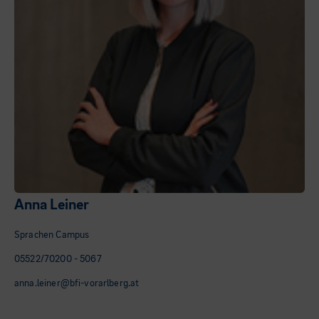
Anna Leiner
Sprachen Campus
05522/70200 - 5067
anna.leiner@bfi-vorarlberg.at