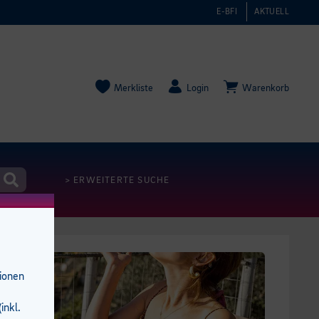
E-BFI
AKTUELL
Merkliste
Login
Warenkorb
> ERWEITERTE SUCHE
tionen
inkl.