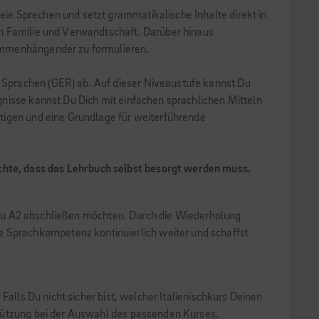
ie Sprechen und setzt grammatikalische Inhalte direkt in
en Familie und Verwandtschaft. Darüber hinaus
sammenhängender zu formulieren.
 Sprachen (GER) ab. Auf dieser Niveaustufe kannst Du
nisse kannst Du Dich mit einfachen sprachlichen Mitteln
tigen und eine Grundlage für weiterführende
chte, dass das Lehrbuch selbst besorgt werden muss.
iveau A2 abschließen möchten. Durch die Wiederholung
 Sprachkompetenz kontinuierlich weiter und schaffst
alls Du nicht sicher bist, welcher Italienischkurs Deinen
stützung bei der Auswahl des passenden Kurses.