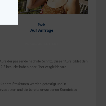
Preis
Auf Anfrage
PRAXISORIENTIERT
Kurs der passende nächste Schritt. Dieser Kurs bildet den
 A2.2 besucht haben oder über vergleichbare
bekannte Strukturen werden gefestigt und in
 einzusetzen und die bereits erworbenen Kenntnisse