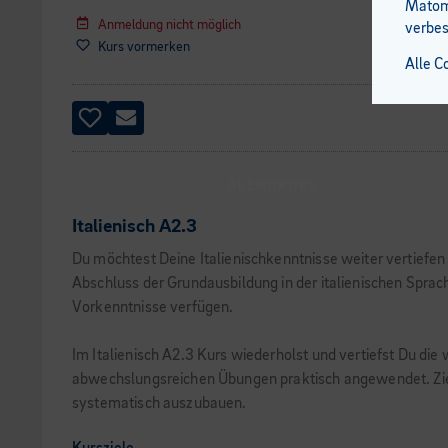
Matomo
Anmeldung nicht möglich
verbes
Kurs vormerken
Alle C
ABENDKURS
Italienisch A2.3
Du möchtest Deine Italienischkenntnisse weiter vertiefen
Abschluss der Grundausbildung in der italienischen Sprach
Vorkenntnisse verfügen.
Im Italienisch A2.3 Kurs wiederholst und vertiefst Du di
abwechslungsreichen Übungen praktisch angewendet. Ziel i
systematisch auszubauen.