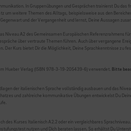
munikation. In Gruppenübungen und Gesprächen trainierst Du das fre
hatz um weitere Themen des Alltags, beispielsweise aus den Bereich
der Gegenwart und der Vergangenheit und lernst, Deine Aussagen zu
Du das Niveau A2 des Gemeinsamen Europäischen Referenzrahmens für
 Gespräche über vertraute Themen führen. Auch über vergangene Ereig
 Der Kurs bietet Dir die Möglichkeit, Deine Sprachkenntnisse zu fes
em Hueber Verlag (ISBN 978-3-19-205439-6) verwendet.
Bitte bea
 Grundlagen der italienischen Sprache vollständig ausbauen und das N
hatzes und zahlreiche kommunikative Übungen entwickelst Du Deine
ufe.
h des Kurses Italienisch A2.2 oder ein vergleichbares Sprachniveau. F
nstufungstest nutzen und Dich beraten lassen. So erhältst Du Unter