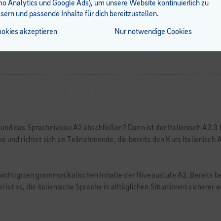
 Analytics und Google Ads), um unsere Website kontinuierlich zu
sern und passende Inhalte für dich bereitzustellen.
ookies akzeptieren
Nur notwendige Cookies
PRAKTISCHE ÜBUNGEN
 und das Sprachniveau A2 abschließen? Dann ist der Italienisch A2.3 
e und richtet sich an Teilnehmende, die bereits den Kurs Italienisch
e wichtigsten grammatikalischen Inhalte der Niveaustufe A2. Bereits 
st es, die italienische Sprache in alltäglichen Situationen sicherer