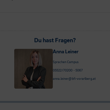
Du hast Fragen?
Anna Leiner
Sprachen Campus
05522/70200 - 5067
anna.leiner@bfi-vorarlberg.at