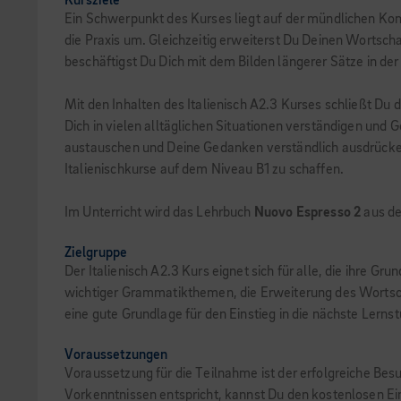
Kursziele
Ein Schwerpunkt des Kurses liegt auf der mündlichen Kom
die Praxis um. Gleichzeitig erweiterst Du Deinen Wortsc
beschäftigst Du Dich mit dem Bilden längerer Sätze in 
Mit den Inhalten des Italienisch A2.3 Kurses schließt 
Dich in vielen alltäglichen Situationen verständigen und
austauschen und Deine Gedanken verständlich ausdrücken.
Italienischkurse auf dem Niveau B1 zu schaffen.
Im Unterricht wird das Lehrbuch
Nuovo Espresso 2
aus d
Zielgruppe
Der Italienisch A2.3 Kurs eignet sich für alle, die ihre
wichtiger Grammatikthemen, die Erweiterung des Wortsc
eine gute Grundlage für den Einstieg in die nächste Lernst
Voraussetzungen
Voraussetzung für die Teilnahme ist der erfolgreiche Besuc
Vorkenntnissen entspricht, kannst Du den kostenlosen Ei