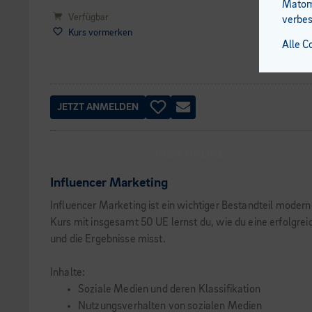
Matomo
Verfügbar
verbes
Kurs vormerken
Alle C
JETZT ANMELDEN
100% ONLINE
Influencer Marketing
Influencer Marketing ist ein wichtiger Bestandteil moder
Kurs mit insgesamt 50 UE lernst du, wie du eine erfolgre
und die Ergebnisse misst.
Inhalte:
Soziale Medien und deren Klassifikation
Nutzungsverhalten von sozialen Medien