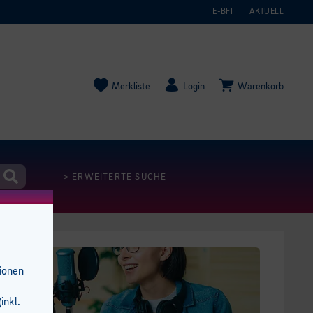
E-BFI
AKTUELL
Merkliste
Login
Warenkorb
> ERWEITERTE SUCHE
tionen
inkl.