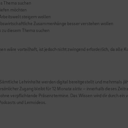
 das Thema suchen
tiefen möchten
rbeitswelt steigern wollen
ebswirtschaftliche Zusammenhänge besser verstehen wollen
k zu diesem Thema suchen
en wäre vorteilhaft, ist jedoch nicht zwingend erforderlich, da alle
. Sämtliche Lehrinhalte werden digital bereitgestellt und mehrmals jä
rsönlicher Zugang bleibt für 12 Monate aktiv – innerhalb dieses Zeit
 ohne verpflichtende Präsenztermine. Das Wissen wird dir durch ein v
 Podcasts und Lernvideos.