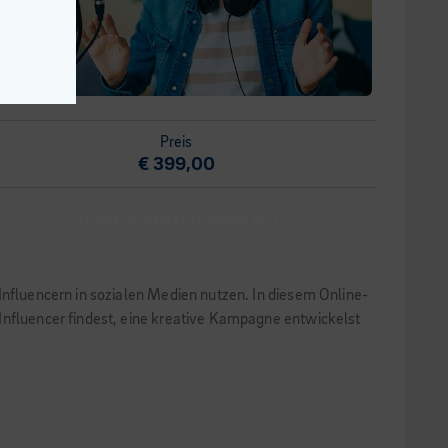
Preis
€ 399,00
START JEDERZEIT MÖGLICH
Influencern in sozialen Medien nutzen. In diesem Online-
Influencer findest, eine kreative Kampagne entwickelst