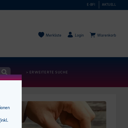
E-BFI
AKTUELL
Merkliste
Login
Warenkorb
> ERWEITERTE SUCHE
tionen
inkl.