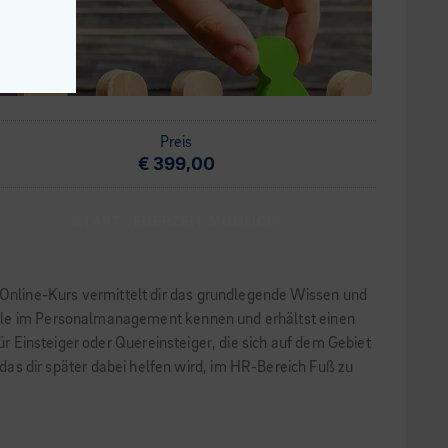
Preis
€ 399,00
START JEDERZEIT MÖGLICH
Online-Kurs vermittelt dir das grundlegende Wissen und
iele im Personalmanagement kennen und erhältst einen
ür Einsteiger oder Quereinsteiger, die sich auf dem Gebiet
 dir später dabei helfen wird, im HR-Bereich Fuß zu