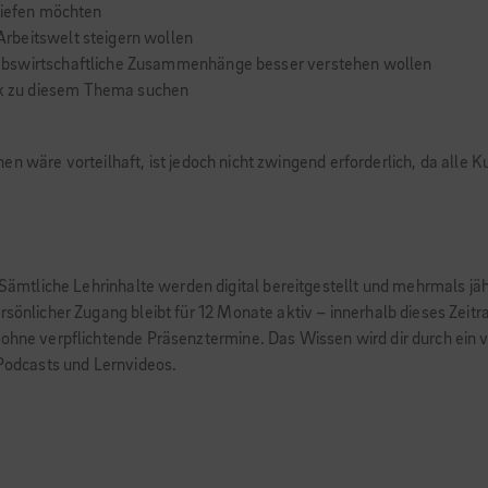
tiefen möchten
rbeitswelt steigern wollen
ebswirtschaftliche Zusammenhänge besser verstehen wollen
k zu diesem Thema suchen
en wäre vorteilhaft, ist jedoch nicht zwingend erforderlich, da alle
. Sämtliche Lehrinhalte werden digital bereitgestellt und mehrmals jä
rsönlicher Zugang bleibt für 12 Monate aktiv – innerhalb dieses Zeit
 ohne verpflichtende Präsenztermine. Das Wissen wird dir durch ein v
 Podcasts und Lernvideos.