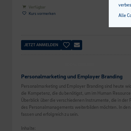
verbes
Verfügbar
Kurs vormerken
Alle C
JETZT ANMELDEN
100% ONLINE
Personalmarketing und Employer Branding
Personalmarketing und Employer Branding sind heute wic
die Kompetenz, die du benötigst, um im Human Resources
Überblick über die verschiedenen Instrumente, die in der P
des Personalmanagements weiterbilden möchten. In den 
fassen und erfolgreich zu sein.
Inhalte: