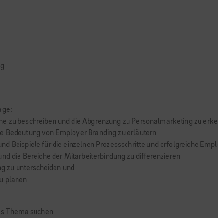
ng
age:
ne zu beschreiben und die Abgrenzung zu Personalmarketing zu erk
ie Bedeutung von Employer Branding zu erläutern
nd Beispiele für die einzelnen Prozessschritte und erfolgreiche Emp
und die Bereiche der Mitarbeiterbindung zu differenzieren
g zu unterscheiden und
zu planen
 das Thema suchen