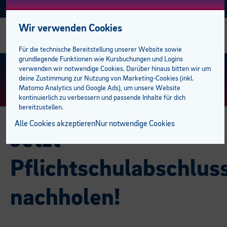
Facebook
Instagram
Linkedin
E-BFI
AKTUELL
Wir verwenden Cookies
Alle Kurse
Alle Business-Kurse
Alle Sozial Campus Kurse
Alle Sprachkurse
Alle Talente-Kurse
Alle Lehrlingskurse
Management
AK Förderungen
Einstufungstest
bfi Bildungscampus
bfi Standort Feldkirch
Stellenangebote
Für die technische Bereitstellung unserer Website sowie
grundlegende Funktionen wie Kursbuchungen und Logins
Business Campus
E-Learning Lehrgänge
Gesundheit
Deutsch
Berufsreifeprüfung
Ausbilder:innen
Mitarbeiter
Privatpersonen
Bildungsberatung
Standorte
bfi Standort Dornbirn
Trainer:innen
KURS FINDEN
> ERWEITERTE SUCHE
verwenden wir notwendige Cookies. Darüber hinaus bitten wir um
deine Zustimmung zur Nutzung von Marketing-Cookies (inkl.
Matomo Analytics und Google Ads), um unsere Website
EDV & KI
Sozial Campus
Medizinische Assistenzberufe
Englisch
Lehrabschluss
Lehrlinge
Sprachen
Unternehmen
bfi Freifahrt Ticket
BFI Team
kontinuierlich zu verbessern und passende Inhalte für dich
bereitzustellen.
Management
Pflege und Betreuung
Sprachen Campus
Französisch
Lehre mit Matura
Campus der Lehrlinge
Karriere am bfi
Alle Cookies akzeptieren
Nur notwendige Cookies
Jetzt
Marketing
Pädagogik
Italienisch
Talente Campus
Pflichtschulabschluss
Kooperationspartner
Pflichtschulabschlus
Rechnungswesen
Spanisch
Studiengänge
Studiengänge
nachholen!
Weitere Sprachen
Öffentliche Auftraggeber
Campus der Lehrlinge