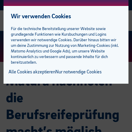
Facebook
Instagram
Linkedin
E-BFI
AKTUELL
Wir verwenden Cookies
Alle Kurse
Alle Business-Kurse
Alle Sozial Campus Kurse
Alle Sprachkurse
Alle Talente-Kurse
Alle Lehrlingskurse
Management
AK Förderungen
Einstufungstest
bfi Bildungscampus
bfi Standort Feldkirch
Stellenangebote
Für die technische Bereitstellung unserer Website sowie
grundlegende Funktionen wie Kursbuchungen und Logins
Business Campus
E-Learning Lehrgänge
Gesundheit
Deutsch
Berufsreifeprüfung
Ausbilder:innen
Mitarbeiter
Privatpersonen
Bildungsberatung
Standorte
bfi Standort Dornbirn
Trainer:innen
KURS FINDEN
> ERWEITERTE SUCHE
verwenden wir notwendige Cookies. Darüber hinaus bitten wir
um deine Zustimmung zur Nutzung von Marketing-Cookies (inkl.
Matomo Analytics und Google Ads), um unsere Website
EDV & KI
Sozial Campus
Medizinische Assistenzberufe
Englisch
Lehrabschluss
Lehrlinge
Sprachen
Unternehmen
bfi Freifahrt Ticket
BFI Team
kontinuierlich zu verbessern und passende Inhalte für dich
bereitzustellen.
Management
Pflege und Betreuung
Sprachen Campus
Französisch
Lehre mit Matura
Campus der Lehrlinge
Karriere am bfi
Alle Cookies akzeptieren
Nur notwendige Cookies
Matura nachholen –
Marketing
Pädagogik
Italienisch
Talente Campus
Pflichtschulabschluss
Kooperationspartner
die
Rechnungswesen
Spanisch
Studiengänge
Studiengänge
Berufsreifeprüfung
Weitere Sprachen
Öffentliche Auftraggeber
Campus der Lehrlinge