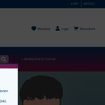
E-BFI
AKTUELL
Merkliste
Login
Warenkorb
> ERWEITERTE SUCHE
tionen
inkl.