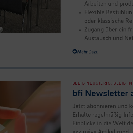
Arbeiten und prod
Flexible Bestuhlu
oder klassische R
Zugang über ein fr
Austausch und N
Mehr Dazu
BLEIB NEUGIERIG. BLEIB I
bfi Newsletter
Jetzt abonnieren und k
Erhalte regelmäßig In
Einblicke in die Welt d
exklusive Artikel rund