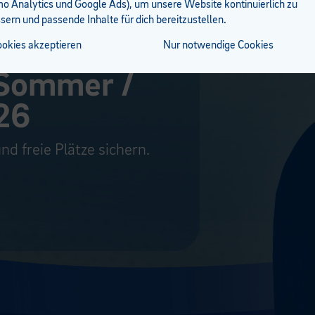
 Analytics und Google Ads), um unsere Website kontinuierlich zu
sern und passende Inhalte für dich bereitzustellen.
ch ist da!
ookies akzeptieren
Nur notwendige Cookies
Sommer /
26
nd freie Plätze sichern.