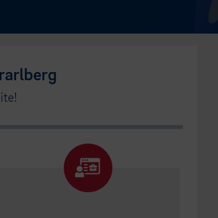
rarlberg
te!