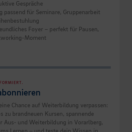
uktive Gespräche
ng passend für Seminare, Gruppenarbeit
eihenbestuhlung
eundliches Foyer – perfekt für Pausen,
etworking-Moment
NFORMIERT.
 abonnieren
eine Chance auf Weiterbildung verpassen:
fos zu brandneuen Kursen, spannende
er Aus- und Weiterbildung in Vorarlberg,
 ums Lernen – und teste dein Wissen in