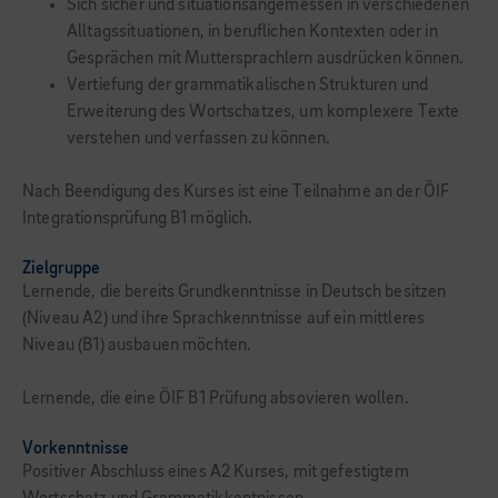
Sich sicher und situationsangemessen in verschiedenen
Alltagssituationen, in beruflichen Kontexten oder in
Gesprächen mit Muttersprachlern ausdrücken können.
Vertiefung der grammatikalischen Strukturen und
Erweiterung des Wortschatzes, um komplexere Texte
verstehen und verfassen zu können.
Nach Beendigung des Kurses ist eine Teilnahme an der ÖIF
Integrationsprüfung B1 möglich.
Zielgruppe
Lernende, die bereits Grundkenntnisse in Deutsch besitzen
(Niveau A2) und ihre Sprachkenntnisse auf ein mittleres
Niveau (B1) ausbauen möchten.
Lernende, die eine ÖIF B1 Prüfung absovieren wollen.
Vorkenntnisse
Positiver Abschluss eines A2 Kurses, mit gefestigtem