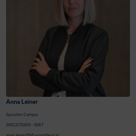
Anna Leiner
Sprachen Campus
05522/70200 - 5067
anna.leiner@bfi-vorarlberg.at