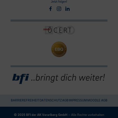
Jetzt folgen!
Facebook
Instagram
Linkedin
BARRIEREFREIHEIT
DATENSCHUTZ
AGB
IMPRESSUM
MOODLE AGB
Umgesetzt
mit
© 2025 BFI der AK Vorarlberg GmbH
– Alle Rechte vorbehalten